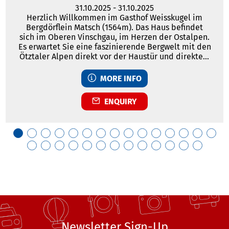
31.10.2025
-
31.10.2025
Herzlich Willkommen im Gasthof Weisskugel im
Bergdörflein Matsch (1564m). Das Haus befindet
sich im Oberen Vinschgau, im Herzen der Ostalpen.
Es erwartet Sie eine faszinierende Bergwelt mit den
Ötztaler Alpen direkt vor der Haustür und direktem
Blick auf das in Reichweite liegende Ortlermassiv.
Das ganze Matschertal bildet ein weitläufiges,
MORE INFO
urwüchsiges Wandergebiet durch Wald und Wiesen.
ENQUIRY
Newsletter Sign-Up