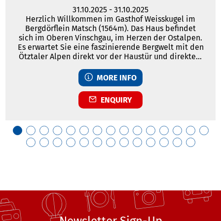
31.10.2025
-
31.10.2025
Herzlich Willkommen im Gasthof Weisskugel im
Bergdörflein Matsch (1564m). Das Haus befindet
sich im Oberen Vinschgau, im Herzen der Ostalpen.
Es erwartet Sie eine faszinierende Bergwelt mit den
Ötztaler Alpen direkt vor der Haustür und direktem
Blick auf das in Reichweite liegende Ortlermassiv.
Das ganze Matschertal bildet ein weitläufiges,
MORE INFO
urwüchsiges Wandergebiet durch Wald und Wiesen.
ENQUIRY
Newsletter Sign-Up