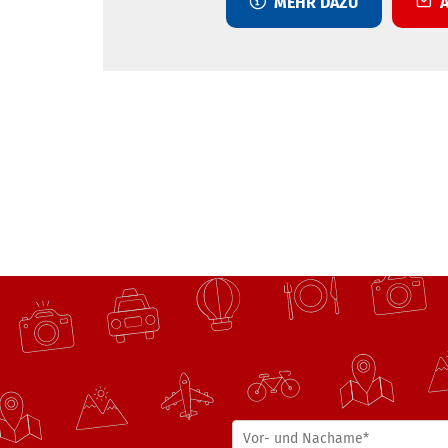
MEHR DAZU
A