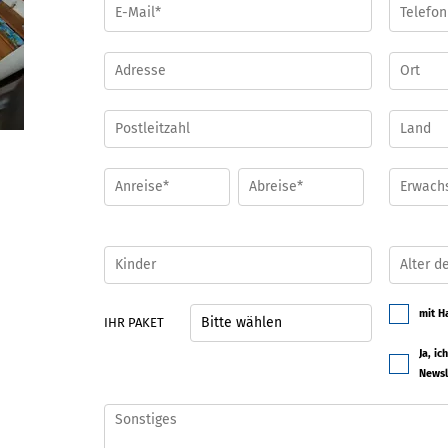
mit H
IHR PAKET
Ja, i
Newsl