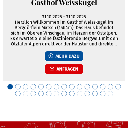
Gasthof Weisskugel
31.10.2025
-
31.10.2025
Herzlich Willkommen im Gasthof Weisskugel im
Bergdörflein Matsch (1564m). Das Haus befindet
sich im Oberen Vinschgau, im Herzen der Ostalpen.
Es erwartet Sie eine faszinierende Bergwelt mit den
Ötztaler Alpen direkt vor der Haustür und direktem
Blick auf das in Reichweite liegende Ortlermassiv.
Das ganze Matschertal bildet ein weitläufiges,
MEHR DAZU
urwüchsiges Wandergebiet durch Wald und Wiesen.
ANFRAGEN