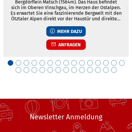
Bergdörflein Matsch (1564m). Das Haus befindet
sich im Oberen Vinschgau, im Herzen der Ostalpen.
Es erwartet Sie eine faszinierende Bergwelt mit den
Ötztaler Alpen direkt vor der Haustür und direktem
Blick auf das in Reichweite liegende Ortlermassiv.
Das ganze Matschertal bildet ein weitläufiges,
MEHR DAZU
urwüchsiges Wandergebiet durch Wald und Wiesen.
ANFRAGEN
Newsletter Anmeldung