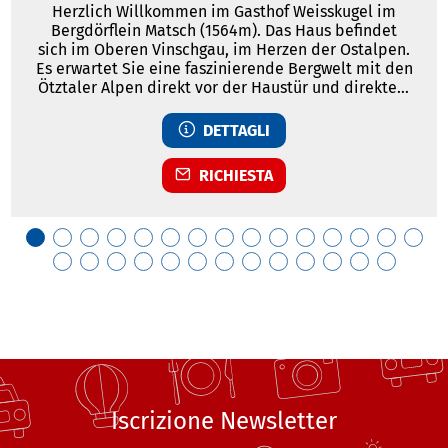
Herzlich Willkommen im Gasthof Weisskugel im
Bergdörflein Matsch (1564m). Das Haus befindet
sich im Oberen Vinschgau, im Herzen der Ostalpen.
Es erwartet Sie eine faszinierende Bergwelt mit den
Ötztaler Alpen direkt vor der Haustür und direktem
Blick auf das in Reichweite liegende Ortlermassiv.
Das ganze Matschertal bildet ein weitläufiges,
DETTAGLI
urwüchsiges Wandergebiet durch Wald und Wiesen.
RICHIESTA
Iscrizione Newsletter